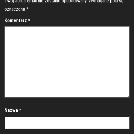
Twój adres email nie zostanie opublikowany.
Wymagane pola są
oznaczone
*
Komentarz
*
Nazwa
*