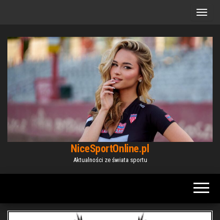
Przejdź
do
treści
NiceSportOnline.pl
Aktualności ze świata sportu