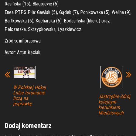
Rasińska (15), Blagojević (6)
Enea PTPS Piła: Gawlak (5), Gądek (7), Ponikowska (5), Wellna (9),
Bartkowska (6), Kucharska (5), Bodasińska (libero) oraz
Pelczarska, Skrzypkowska, Łyszkiewicz
Źródło: inf.prasowa
Autor: Artur Kąciak
W Polskiej Hokej
Lidze torunianie
Jastrzębie-Zdrój
liczą na
kolejnym
poprawkę
kierunkiem
Miedziowych
Dodaj komentarz