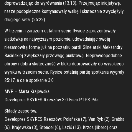
doprowadzając do wyrównania (13:13). Przejmując inicjatywę,
nasze podopieczne kontynuowały walkę i skutecznie zwyciężyły
drugiego seta. (25:22)
W trzecim i zarazem ostatnim secie Rysice zaprezentowały
siatkówkę na najwyższym poziomie, udowadniając swoją
niesamowitą formę już na początku partii. Silne ataki Aleksandry
Rasińskiej zwiększały przewagę punktową. Nieprawdopodobne
obrony i dobra skuteczność w bloku doprowadziły do wysokiego
wyniku w trzecim secie. Rysice ostatnią partię spotkania wygrały
25:17, a całe spotkanie 3:0.
MVP – Marta Krajewska
Developres SKYRES Rzeszów 3:0 Enea PTPS Piła
Składy zespołów:
Developres SKYRES Rzeszów: Polańska (7), Van Ryk (2), Grabka
(6), Krajewska (3), Stencel (6), Lazić (13), Krzos (libero) oraz