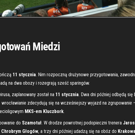
gotowań Miedzi
kończą
11 stycznia
. Nim rozpoczną drużynowe przygotowania, zawodnik
adą na dwa obozy i rozegrają sześć sparingów.
irusa, zaplanowany został na
11 stycznia
. Dwa dni później odbędą się
że wrocławianie zdecydują się na wcześniejszy wyjazd na zgrupowanie
rzecioligowym
MKS-em Kluczbork
.
upowanie do
Szamotuł
. W drodze powrotnej podopieczni trenera
Jaros
z
Chrobrym Głogów
, a trzy dni później udadzą się na obóz do
Krakow