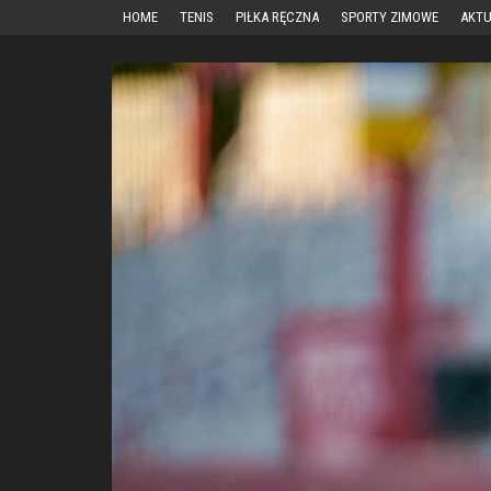
Przejdź
HOME
TENIS
PIŁKA RĘCZNA
SPORTY ZIMOWE
AKTU
do
treści