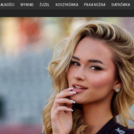
ALNOŚCI
WYWIAD
ŻUŻEL
KOSZYKÓWKA
PIŁKA NOŻNA
SIATKÓWKA