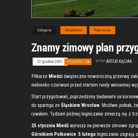
Kategoria
Aktualności
Piłka nożna
Znamy zimowy plan przy
przez
ARTUR KĄCIAK
22 grudnia 2020
Wyłączono
Piłkarze
Miedzi
świąteczno-noworoczną przerwę za
niebiesko-czerwoni przed startem rundy wiosennej wyj
Start przygotowań, poprzedzony badaniami na koronaw
do sparingu ze
Śląskiem Wrocław
. Możliwe jednak, 
rywalem. Tydzień później legniczanie zmierzą się z t
25 stycznia Miedź
wyruszy na pierwsze zimowe zgr
Górnikiem Polkowice
.
5 lutego
legniczanie zagrają 