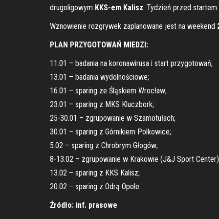
drugoligowym
KKS-em Kalisz
. Tydzień przed startem
Wznowienie rozgrywek zaplanowane jest na weekend
2
PLAN PRZYGOTOWAŃ MIEDZI:
11.01 – badania na koronawirusa i start przygotowań;
13.01 – badania wydolnościowe;
16.01 – sparing ze Śląskiem Wrocław;
23.01 – sparing z MKS Kluczbork;
25-30.01 – zgrupowanie w Szamotułach;
30.01 – sparing z Górnikiem Polkowice;
5.02 – sparing z Chrobrym Głogów;
8-13.02 – zgrupowanie w Krakowie (J&J Sport Center)
13.02 – sparing z KKS Kalisz;
20.02 – sparing z Odrą Opole.
Źródło: inf. prasowe