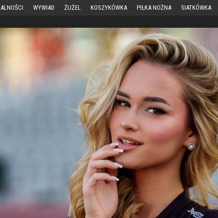
ALNOŚCI
WYWIAD
ŻUŻEL
KOSZYKÓWKA
PIŁKA NOŻNA
SIATKÓWKA