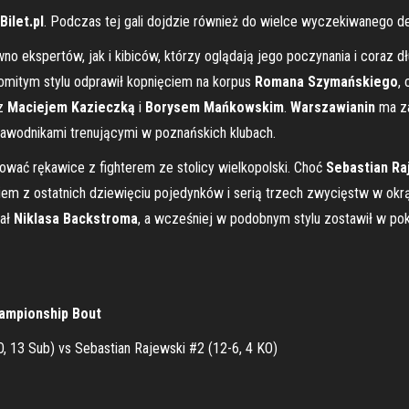
Bilet.pl
. Podczas tej gali dojdzie również do wielce wyczekiwanego d
 ekspertów, jak i kibiców, którzy oglądają jego poczynania i coraz dł
komitym stylu odprawił kopnięciem na korpus
Romana Szymańskiego
,
 z
Maciejem Kazieczką
i
Borysem Mańkowskim
.
Warszawianin
ma za
zawodnikami trenującymi w poznańskich klubach.
wać rękawice z fighterem ze stolicy wielkopolski. Choć
Sebastian
Ra
em z ostatnich dziewięciu pojedynków i serią trzech zwycięstw w okr
wał
Niklasa Backstroma
, a wcześniej w podobnym stylu zostawił w po
hampionship Bout
O, 13 Sub) vs Sebastian Rajewski #2 (12-6, 4 KO)