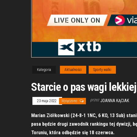
Kategoria
Aktualności
Sporty walki
Starcie o pas wagi lekkie
przez
JOANNA KĄCIAK
23 maja 2022
Wyłączono
Marian Ziółkowski (24-8-1 1NC, 6 KO, 13 Sub) sta
pasa będzie drugi zawodnik rankingu tej dywizji, b
Toruniu, która odbędzie się 18 czerwca.