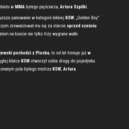
ebiutu w
MMA
byłego pięściarza,
Artura Szpilki
.
uższe panowanie w kategorii lekkiej
KSW
. „Golden Boy”
 czym zrewanżował mu się za starcie
sprzed sześciu
tem na koncie nie tylko trzy wygrane walki
jewski pochodzi z Płocka
, to od lat trenuje już
w
ągłej klatce
KSW
otworzył sobie drogę do pojedynku
konanym polu byłego mistrza
KSW
,
Artura