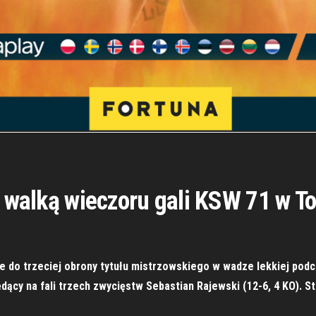
j walką wieczoru gali KSW 71 w T
nie do trzeciej obrony tytułu mistrzowskiego w wadze lekkiej po
ędący na fali trzech zwycięstw Sebastian Rajewski (12-6, 4 KO). S