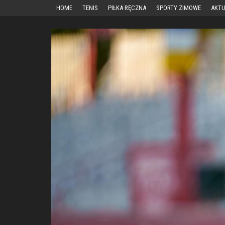
Przejdź
HOME
TENIS
PIŁKA RĘCZNA
SPORTY ZIMOWE
AKTU
do
treści