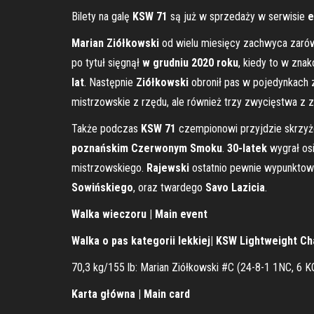
Bilety na galę
KSW 71
są już w sprzedaży w serwisie
e
Marian Ziółkowski
od wielu miesięcy zachwyca zarówno
po tytuł sięgnął
w grudniu 2020 roku
, kiedy to w zna
lat
. Następnie
Ziółkowski
obronił pas w pojedynkach
mistrzowskie z rzędu, ale również trzy zwycięstwa z 
Także podczas
KSW 71
czempionowi przyjdzie skrzyżo
poznańskim Czerwonym Smoku
.
30-latek
wygrał osi
mistrzowskiego.
Rajewski
ostatnio pewnie wypunkto
Sowińskiego
, oraz twardego
Savo Lazicia
.
Walka wieczoru | Main event
Walka o pas kategorii lekkiej| KSW Lightweight C
70,3 kg/155 lb: Marian Ziółkowski #C (24-8-1 1NC, 6 K
Karta główna | Main card