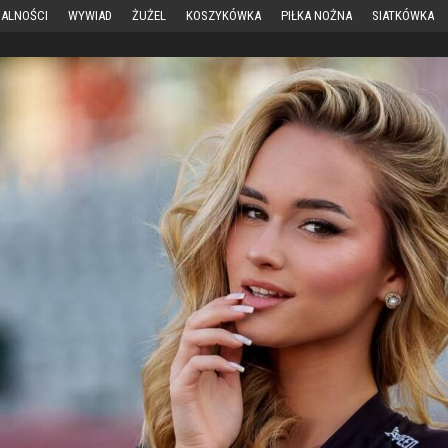
ALNOŚCI
WYWIAD
ŻUŻEL
KOSZYKÓWKA
PIŁKA NOŻNA
SIATKÓWKA