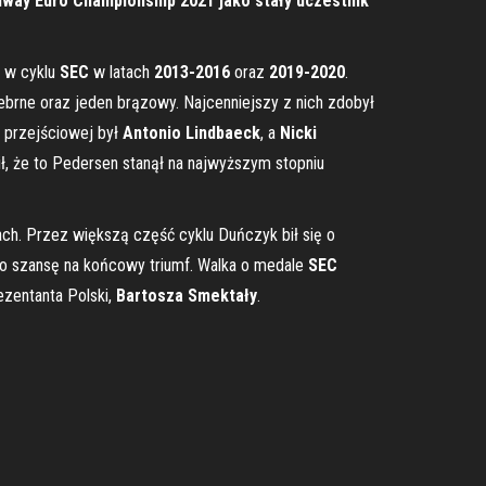
dway Euro Championship 2021 jako stały uczestnik
ł w cyklu
SEC
w latach
2013-2016
oraz
2019-2020
.
ebrne oraz jeden brązowy. Najcenniejszy z nich zdobył
 przejściowej był
Antonio Lindbaeck
, a
Nicki
, że to Pedersen stanął na najwyższym stopniu
ch. Przez większą część cyklu Duńczyk bił się o
ego szansę na końcowy triumf. Walka o medale
SEC
ezentanta Polski,
Bartosza Smektały
.