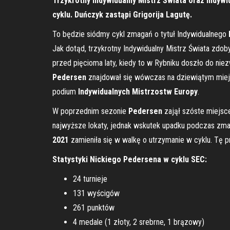
Trzykrotny Indywidualny Mistrz Świata oraz Indyw
cyklu. Duńczyk zastąpi Grigorija Lagutę.
To będzie siódmy cykl zmagań o tytuł Indywidualnego
Jak dotąd, trzykrotny Indywidualny Mistrz Świata zdo
przed pięcioma laty, kiedy to w Rybniku doszło do nie
Pedersen
znajdował się wówczas na dziewiątym miejs
podium
Indywidualnych Mistrzostw Europy
.
W poprzednim sezonie
Pedersen
zajął szóste miejsc
najwyższe lokaty, jednak wskutek upadku podczas zmaga
2021
zamieniła się w walkę o utrzymanie w cyklu. Tę
Statystyki Nickiego Pedersena w cyklu SEC:
24 turnieje
131 wyścigów
261 punktów
4 medale (1 złoty, 2 srebrne, 1 brązowy)