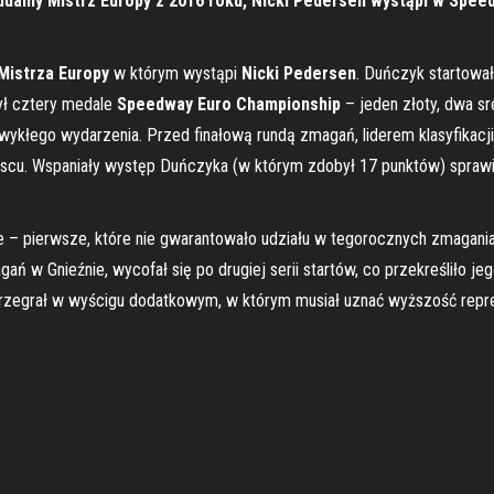
idualny Mistrz Europy z 2016 roku, Nicki Pedersen wystąpi w Spee
Mistrza Europy
w którym wystąpi
Nicki Pedersen
. Duńczyk startowa
był cztery medale
Speedway Euro Championship
– jeden złoty, dwa sr
zwykłego wydarzenia. Przed finałową rundą zmagań, liderem klasyfikacji
cu. Wspaniały występ Duńczyka (w którym zdobył 17 punktów) sprawił
e – pierwsze, które nie gwarantowało udziału w tegorocznych zmagania
ń w Gnieźnie, wycofał się po drugiej serii startów, co przekreśliło j
 przegrał w wyścigu dodatkowym, w którym musiał uznać wyższość repr