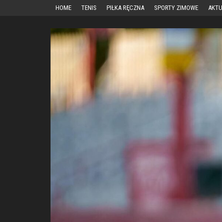
Przejdź
HOME
TENIS
PIŁKA RĘCZNA
SPORTY ZIMOWE
AKTU
do
treści