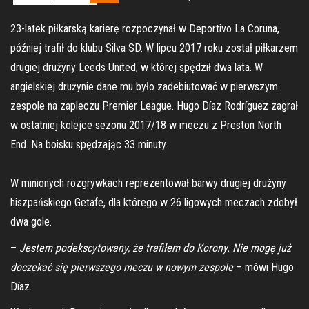
23-latek piłkarską karierę rozpoczynał w Deportivo La Coruna,
później trafił do klubu Silva SD. W lipcu 2017 roku został piłkarzem
drugiej drużyny Leeds United, w której spędził dwa lata. W
angielskiej drużynie dane mu było zadebiutować w pierwszym
zespole na zapleczu Premier League. Hugo Díaz
Rodríguez
zagrał
w ostatniej kolejce sezonu 2017/18 w meczu z Preston North
End. Na boisku spędzając 33 minuty.
W minionych rozgrywkach reprezentował barwy drugiej drużyny
hiszpańskiego Getafe, dla którego w 26 ligowych meczach zdobył
dwa gole.
–
Jestem podekscytowany, że trafiłem do Korony. Nie mogę już
doczekać się pierwszego meczu w nowym zespole
– mówi Hugo
Díaz.