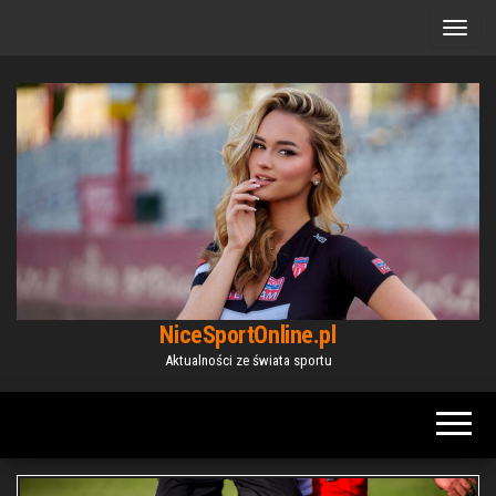
Przejdź
do
treści
NiceSportOnline.pl
Aktualności ze świata sportu