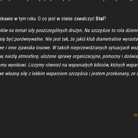
ekawie w tym roku. O co jest w stanie zawalczyć
Stal
?
łów na temat siły poszczególnych drużyn. Na szczęście to rola dzien
ę być porównywalne. Nie jest tak, że jakiś klub diametralnie wyrast
we i inne zjawiska losowe. W takich nieprzewidzianych sytuacjach wsz
 niezłą atmosferę, ułożone sprawy organizacyjne, pomocny i doświadc
emu wynikowi. Liczymy również na wspaniałych kibiców, których wspa
 we własną siłę z lekkim wsparciem szczęścia i jestem przekonany, ze
.
Pi