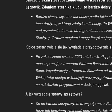
Bardzo ciekawy zespół zbudowano w Rzeszowie. Mi
Łęgowik. Zdaniem sternika klubu, to bardzo dobry
Bardzo cieszę się, że z ust bossa padło takie s
inna drużyna, w której zdobyłem licencję. To 
nad przeniesieniem się do tego miasta na czas
Stachyrą. Zawsze mogłem i mogę liczyć na jeg
Kibice zastanawiają się jak wyglądają przygotowania
Po zakończeniu sezonu 2021 miałem krótką prze
mocno pracuję z trenerem Piotrem Ruszelem. Bę
Danii. Współpracuję z trenerem Ruszelem od wi
Widzę tutaj postęp w kondycji oraz przygotowan
na całokształt przygotowań –
dodaje Łęgowik.
A jak wyglądają sprawy sprzętowe?
Co do kwestii sprzętowych, to współpraca z Pa
torze lub będziemy zmieniać podzespoły, tak ab