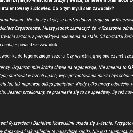
chał Drymajło właściciel drużyny uważa, że liderem Stali może
 i utalentowany żużlowiec. Co o tym myśli sam zawodnik?
formułowanie. Nie da się ukryć, że bardzo dobrze czuję się w Rzeszowi
Włókniarz Częstochowa. Muszę jednak zaznaczyć, że w Rzeszowie odna
 trwania sezonu, z perspektywą osiedlenia na stałe. Od początku kari
o osobę –
powiedział zawodnik.
 zawodnika do tegorocznego sezonu. Czy wyróżniają się one czymś szc
rwę. Organizm miał krótką chwilę na regenerację, Nie zmienia to fakt
dę startował w trzech ligach, więc przygotowania muszą być solidne,
elu lat, tak naprawdę odkąd pamiętam. Kiedy tylko mrozy odpuściły, 
iu. Jestem przekonany, że przeniesie się to na speedway. Są też now
nami Ryszardem i Danielem Kowalskimi układa się świetnie. Przygotow
y dopasować jak najlepiej te najszybsze silniki. Nie jest tajemnicą,