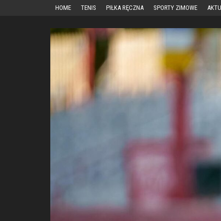
Przejdź
HOME
TENIS
PIŁKA RĘCZNA
SPORTY ZIMOWE
AKTU
do
treści