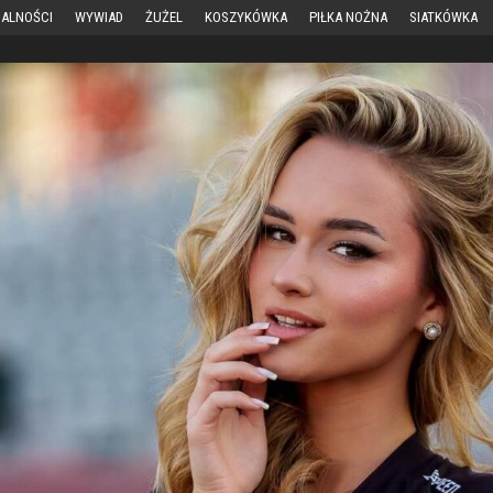
ALNOŚCI
WYWIAD
ŻUŻEL
KOSZYKÓWKA
PIŁKA NOŻNA
SIATKÓWKA