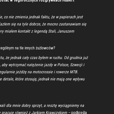
 zostać w tegorocznych rozgrywkach Hubert
e, co nie zmienia jednak faktu, że w papierach jest
lazłem się na tyle dobrze, że mocno zastanawiam się
ery miałem kontakt z legendą Stali, Januszem
zególnym na tle innych żużlowców?
u, że jednak cały czas byłem w ruchu. Od grudnia już
 aby wytrzymać natężenie jazdy w Polsce, Szwecji i
regularnie jeżdżę na motocrossie i rowerze MTB.
e detale, które stosuję, jednak nie mają one wpływu
ali dla mnie dobry sprzęt, a resztę wyciągniemy na
 że pracuję również z Jarkiem Krawczykiem –
podkreśla