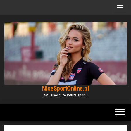
Przejdź
do
treści
NiceSportOnline.pl
Aktualności ze świata sportu