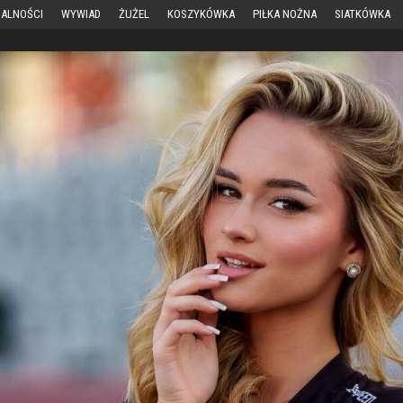
ALNOŚCI
WYWIAD
ŻUŻEL
KOSZYKÓWKA
PIŁKA NOŻNA
SIATKÓWKA