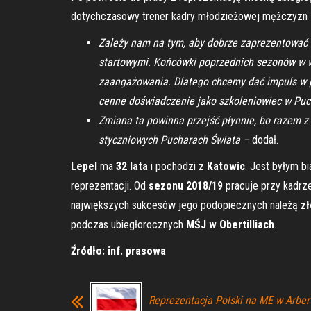
dotychczasowy trener kadry młodzieżowej mężczyzn
Zależy nam na tym, aby dobrze zaprezentować s
startowymi. Końcówki poprzednich sezonów w wy
zaangażowania. Dlatego chcemy dać impuls w pos
cenne doświadczenie jako szkoleniowiec w Pu
Zmiana ta powinna przejść płynnie, bo razem z 
styczniowych Pucharach Świata –
dodał.
Lepel
ma
32 lata
i pochodzi z
Katowic
. Jest byłym bi
reprezentacji. Od
sezonu 2018/19
pracuje przy kadrz
największych sukcesów jego podopiecznych należą
zł
podczas ubiegłorocznych
MŚJ w Obertilliach
.
Źródło: inf. prasowa
Reprezentacja Polski na ME w Arber