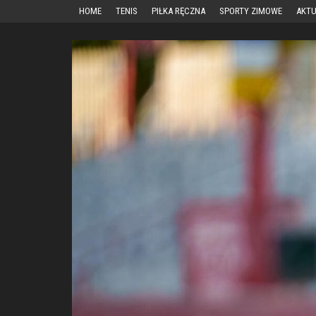
Przejdź
HOME
TENIS
PIŁKA RĘCZNA
SPORTY ZIMOWE
AKTU
do
treści