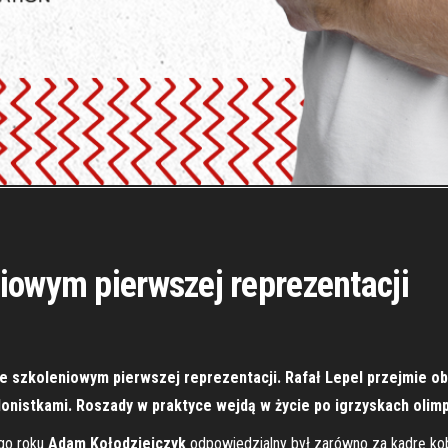
iowym pierwszej reprezentacji
e szkoleniowym pierwszej reprezentacji. Rafał Lepel przejmie o
lonistkami. Roszady w praktyce wejdą w życie po igrzyskach olimp
ego roku
Adam Kołodziejczyk
odpowiedzialny był zarówno za kadrę kobi