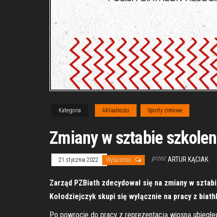
Kategoria
Aktualności
Sporty zimowe
Zmiany w sztabie szkolen
przez
ARTUR KĄCIAK
21 stycznia 2022
Wyłączono
Zarząd PZBiath zdecydował się na zmiany w sztabi
Kołodziejczyk skupi się wyłącznie na pracy z biath
Po powrocie do pracy z reprezentacją wiosną ubiegł