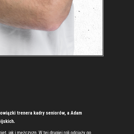
bowiązki trenera kadry seniorów, a Adam
ijskich.
et, jak i mężczyzn. W tej drugiej roli odciąży go