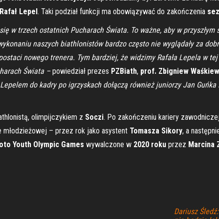
Rafał Lepel
. Taki podział funkcji ma obowiązywać do zakończenia
sez
ię w trzech ostatnich Pucharach Świata. To ważne, aby w przyszłym 
konaniu naszych biathlonistów bardzo często nie wyglądały za dobrze
taci nowego trenera. Tym bardziej, że widzimy Rafała Lepela w tej r
charach Świata –
powiedział prezes
PZBiath
,
prof. Zbigniew Waśkiew
Lepelem do kadry po igrzyskach dołączą również juniorzy Jan Guńka i 
athlonistą, olimpijczykiem z
Soczi
. Po zakończeniu kariery zawodnicze
e młodzieżowej – przez rok jako asystent
Tomasza Sikory
, a następn
oto Youth Olympic Games
wywalczone w
2020 roku
przez
Marcina 
Dariusz Śledź