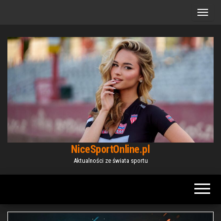
Przejdź
do
treści
NiceSportOnline.pl
Aktualności ze świata sportu