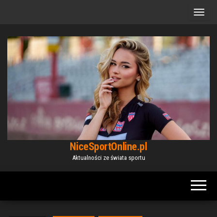
Przejdź
do
treści
NiceSportOnline.pl
Aktualności ze świata sportu