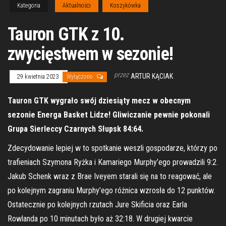
Kategoria
Aktualności
Koszykówka
Tauron GTK z 10.
zwycięstwem w sezonie!
przez
ARTUR KĄCIAK
29 kwietnia 2023
Wyłączono
Tauron GTK wygrało swój dziesiąty mecz w obecnym
sezonie Energa Basket Lidze! Gliwiczanie pewnie pokonali
Grupa Sierleccy Czarnych Słupsk 84:64.
Zdecydowanie lepiej w to spotkanie weszli gospodarze, którzy po
trafieniach Szymona Ryżka i Kamariego Murphy’ego prowadzili 9:2.
Jakub Schenk wraz z Brae Iveyem starali się na to reagować, ale
po kolejnym zagraniu Murphy’ego różnica wzrosła do 12 punktów.
Ostatecznie po kolejnych rzutach Jure Skificia oraz Earla
Rowlanda po 10 minutach było aż 32:18. W drugiej kwarcie