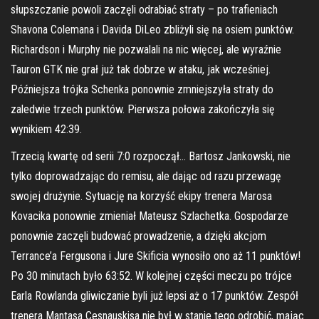
słupszczanie powoli zaczęli odrabiać straty – po trafieniach
Shavona Colemana i Davida DiLeo zbliżyli się na osiem punktów.
Richardson i Murphy nie pozwalali na nic więcej, ale wyraźnie
Tauron GTK nie grał już tak dobrze w ataku, jak wcześniej.
Późniejsza trójka Schenka ponownie zmniejszyła straty do
zaledwie trzech punktów. Pierwsza połowa zakończyła się
wynikiem 42:39.
Trzecią kwartę od serii 7:0 rozpoczął… Bartosz Jankowski, nie
tylko doprowadzając do remisu, ale dając od razu przewagę
swojej drużynie. Sytuację na korzyść ekipy trenera Marosa
Kovacika ponownie zmieniał Mateusz Szlachetka. Gospodarze
ponownie zaczęli budować prowadzenie, a dzięki akcjom
Terrance’a Fergusona i Jure Skificia wynosiło ono aż 11 punktów!
Po 30 minutach było 63:52. W kolejnej części meczu po trójce
Earla Rowlanda gliwiczanie byli już lepsi aż o 17 punktów. Zespół
trenera Mantasa Cesnauskisa nie był w stanie tego odrobić, mając