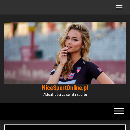
Przejdź
do
treści
NiceSportOnline.pl
Aktualności ze świata sportu