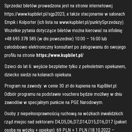
Sprzedaż biletów prowadzona jest na stronie internetowej
https://www.kupbilet.pl/sgp2023, a także stacjonarnie w salonach
Empik i Kolporter (ich lista na www.kupbilet.pl/punktySprzedazy).
Wszelkie pytania dotyczące biletów można kierować na infolinię:
+48 695 378 585 (w dni powszednie) 10:00 – 16:00 lub
całodobowo elektroniczny konsultant po zalogowaniu do swojego
profilu na stronie
https://www.kupbilet.pl/
Dzieci do lat 6: wejście bezpłatne tylko z pełnoletnim opiekunem,
dziecko siedzi na kolanach opiekuna.
Program na zawody: w cenie 30 zł do kupienia na KupBilet.pl.
Odbiór programu na podstawie vouchera będzie możliwy w dniu
zawodów w specjalnym punkcie na PGE Narodowym.
Osoby z niepełnosprawnością ruchową na wózkach inwalidzkich:
rząd miejsc nad sektorami D4,D5,D6,D7,D14,D15,D16,D17 (pakiet
osoba na wózku + opiekun): 69 PLN + 1 PLN (18.10.2022 –