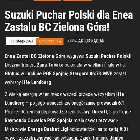
Suzuki Puchar Polski dla Enea
Zastalu BC Zielona Góra!
przez
ARTUR KĄCIAK
15 lutego 2021
Wyłączono
Enea Zastal BC Zielona Góra
wygrywa
Suzuki Puchar Polski
!
Drużyna trenera
Żana Tabaka
pokonała w wielkim finale w hali
Globus
w
Lublinie PGE Spójnię Stargard 86:73
.
MVP
został
wybrany
Iffe Lundberg
.
Z wielką energią w ten mecz wszedł przede wszystkim
Iffe
Lundberg
– po jego wsadach zielonogórzanie prowadzili
6:1
.
Później do remisu doprowadzał jednak
Jay Threatt
, a po trójce
Raymonda Cowelsa PGE Spójnia
miała nawet przewagę.
Mistrzowie
Energa Basket Ligi
odpowiedzieli na to serią
9:0
i
powoli zaczęli panować nad sytuacją. Dzięki trafieniu
Janisa