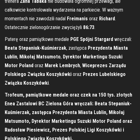
trenera
Żana Tabaka
nie budowała ogromnej przewagi, ale
całkowicie kontrolowała wydarzenia na parkiecie. W ważnym
momentach nie zawodzili nadal
Freimanis
oraz
Richard
.
Ostatecznie zielonogórzanie zwyciężyli
86:73
.
Paterę oraz pamiątkowe medale
PGE Spójni Stargard
wręczali:
Beata Stepaniuk-Kuśmierzak
, zastępca
Prezydenta Miasta
Lublin
,
Mikołaj Matsumoto
,
Dyrektor Marketingu Suzuki
Motor Poland
oraz
Marek Lembrych
,
Wiceprezes Zarządu
Polskiego Związku Koszykówki
oraz
Prezes Lubelskiego
Związku Koszykówki
.
Trofeum, pamiątkowe medale oraz czek na 150 tys. złotych
Enea Zastalowi BC Zielona Góra wręczali: Beata Stepaniuk-
Kuśmierzak, zastępca Prezydenta Miasta Lublin, Mikołaj
Matsumoto, Dyrektor Marketingu Suzuki Motor Poland oraz
Radosław Piesiewicz, Prezes Polskiej Ligi Koszykówki i
Polskiego Związku Koszykówki.