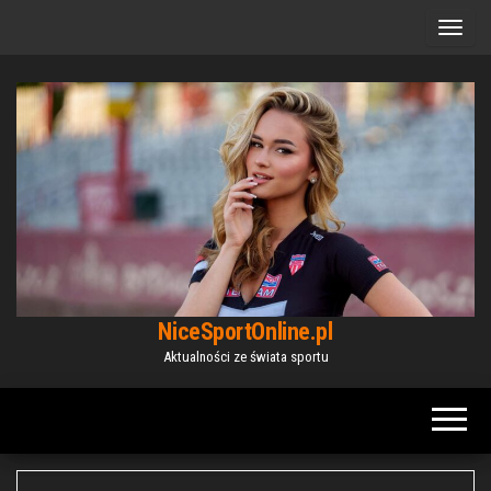
Przejdź
do
treści
NiceSportOnline.pl
Aktualności ze świata sportu