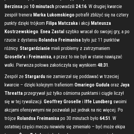
Berzinsa
po
10 minutach
prowadzili
24:16
. W drugiej kwarcie
zespół trenera
Marka Łukomskiego
potrafił zbliżyć się na cztery
punkty dzięki trójkom
Filipa Matczaka
i akcji
Mateusza
Kostrzewskiego
.
Enea Zastal
szybko wracał do swojej gry, a po
rzucie z dystansu
Rolandsa Freimanisa
było już 11 punktów
różnicy.
Stargardzianie
mieli problemy z zatrzymaniem
Groselle’a
i
Freimanisa
, a przez to nie byli w stanie nawiązać
walki. Pierwsza połowa zakończyła się wynikiem
48:31
.
Zespół ze
Stargardu
nie zamierzał się poddawać w trzeciej
kwarcie – dzięki kolejnym trafieniom
Omariego Gudula
oraz
Jaya
Threatta
przegrywał już tylko ośmioma punktami i ciągle liczył
się w tej rywalizacji.
Geoffrey Groselle
i
Iffe Lundberg
swoimi
akcjami ofensywnymi nie pozwalali już jednak na nic więcej. Po
trójce
Rolandsa Freimanisa
po 30 minutach było
64:51
. W
ostatniej części meczu niewiele się zmieniało – być może ekipa