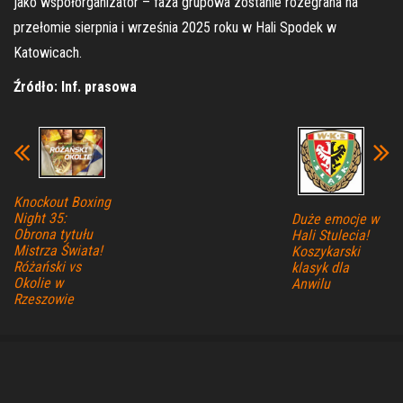
jako współorganizator – faza grupowa zostanie rozegrana na
przełomie sierpnia i września 2025 roku w Hali Spodek w
Katowicach.
Źródło: Inf. prasowa
Knockout Boxing
Night 35:
Duże emocje w
Obrona tytułu
Hali Stulecia!
Mistrza Świata!
Koszykarski
Różański vs
klasyk dla
Okolie w
Anwilu
Rzeszowie
Dumnie wspierane przez
WordPress
|
Motyw:
Envo Magazine