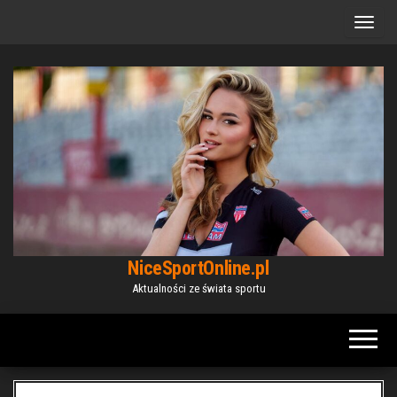
Przejdź
do
treści
NiceSportOnline.pl
Aktualności ze świata sportu