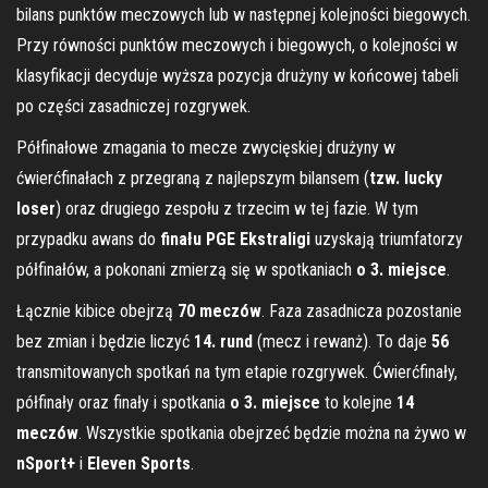
bilans punktów meczowych lub w następnej kolejności biegowych.
Przy równości punktów meczowych i biegowych, o kolejności w
klasyfikacji decyduje wyższa pozycja drużyny w końcowej tabeli
po części zasadniczej rozgrywek.
Półfinałowe zmagania to mecze zwycięskiej drużyny w
ćwierćfinałach z przegraną z najlepszym bilansem (
tzw. lucky
loser
) oraz drugiego zespołu z trzecim w tej fazie. W tym
przypadku awans do
finału PGE Ekstraligi
uzyskają triumfatorzy
półfinałów, a pokonani zmierzą się w spotkaniach
o 3. miejsce
.
Łącznie kibice obejrzą
70 meczów
. Faza zasadnicza pozostanie
bez zmian i będzie liczyć
14. rund
(mecz i rewanż). To daje
56
transmitowanych spotkań na tym etapie rozgrywek. Ćwierćfinały,
półfinały oraz finały i spotkania
o 3. miejsce
to kolejne
14
meczów
. Wszystkie spotkania obejrzeć będzie można na żywo w
nSport+
i
Eleven Sports
.