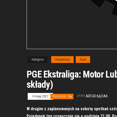
Kategoria
Aktualności
Żużel
PGE Ekstraliga: Motor L
składy)
przez
ARTUR KĄCIAK
14 maja 2021
Wyłączono
W drugim z zaplanowanych na sobotę spotkań szós
Pojedynek ten rozpocznie się o godzinie 21.00. P