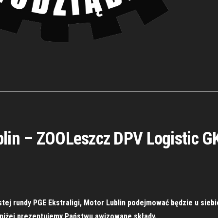
ublin – ZOOLeszcz DPV Logistic 
tej rundy PGE Ekstraligi, Motor Lublin podejmować będzie u sie
oniżej prezentujemy Państwu awizowane składy.