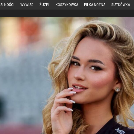
ALNOŚCI
WYWIAD
ŻUŻEL
KOSZYKÓWKA
PIŁKA NOŻNA
SIATKÓWKA