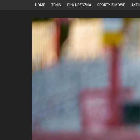
Przejdź
HOME
TENIS
PIŁKA RĘCZNA
SPORTY ZIMOWE
AKTU
do
treści