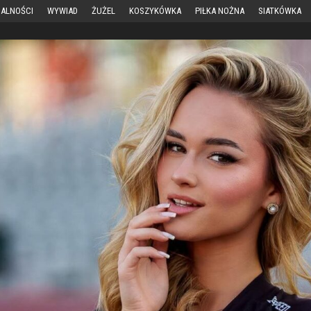
ALNOŚCI
WYWIAD
ŻUŻEL
KOSZYKÓWKA
PIŁKA NOŻNA
SIATKÓWKA