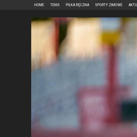
Przejdź
HOME
TENIS
PIŁKA RĘCZNA
SPORTY ZIMOWE
AKTU
do
treści