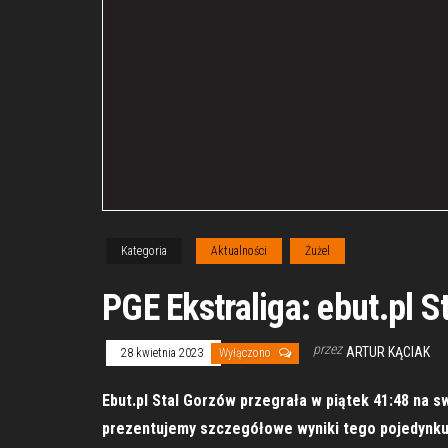
Kategoria
Aktualności
Żużel
PGE Ekstraliga: ebut.pl S
przez
ARTUR KĄCIAK
28 kwietnia 2023
Wyłączono
Ebut.pl Stal Gorzów przegrała w piątek 41:48 na s
prezentujemy szczegółowe wyniki tego pojedynku