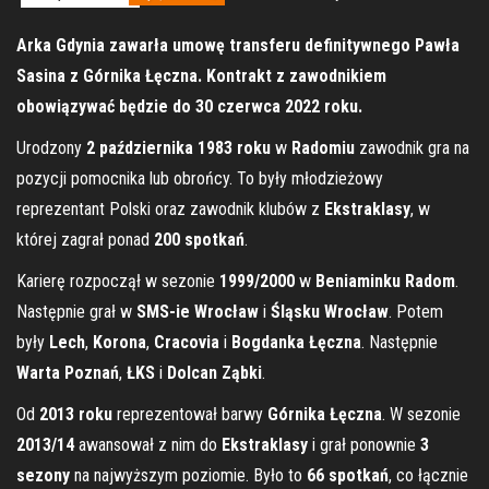
Arka Gdynia zawarła umowę transferu definitywnego Pawła
Sasina z Górnika Łęczna. Kontrakt z zawodnikiem
obowiązywać będzie do 30 czerwca 2022 roku.
Urodzony
2 października 1983 roku
w
Radomiu
zawodnik gra na
pozycji pomocnika lub obrońcy. To były młodzieżowy
reprezentant Polski oraz zawodnik klubów z
Ekstraklasy
, w
której zagrał ponad
200 spotkań
.
Karierę rozpoczął w sezonie
1999/2000
w
Beniaminku Radom
.
Następnie grał w
SMS-ie Wrocław
i
Śląsku Wrocław
. Potem
były
Lech
,
Korona
,
Cracovia
i
Bogdanka Łęczna
. Następnie
Warta Poznań
,
ŁKS
i
Dolcan Ząbki
.
Od
2013 roku
reprezentował barwy
Górnika Łęczna
. W sezonie
2013/14
awansował z nim do
Ekstraklasy
i grał ponownie
3
sezony
na najwyższym poziomie. Było to
66 spotkań
, co łącznie