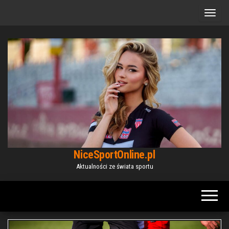
Przejdź
do
treści
NiceSportOnline.pl
Aktualności ze świata sportu