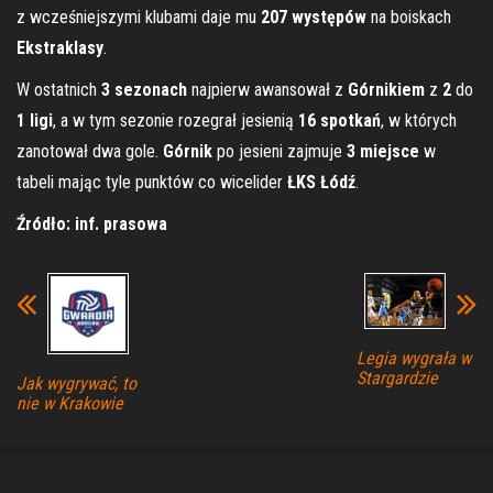
z wcześniejszymi klubami daje mu
207 występów
na boiskach
Ekstraklasy
.
W ostatnich
3 sezonach
najpierw awansował z
Górnikiem
z
2
do
1 ligi
, a w tym sezonie rozegrał jesienią
16 spotkań
, w których
zanotował dwa gole.
Górnik
po jesieni zajmuje
3 miejsce
w
tabeli mając tyle punktów co wicelider
ŁKS Łódź
.
Źródło: inf. prasowa
Legia wygrała w
Stargardzie
Jak wygrywać, to
nie w Krakowie
Dumnie wspierane przez
WordPress
|
Motyw:
Envo Magazine