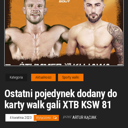
Kategoria
Aktualności
Sporty walki
Ostatni pojedynek dodany do
karty walk gali XTB KSW 81
przez
ARTUR KĄCIAK
4 kwietnia 2023
Wyłączono