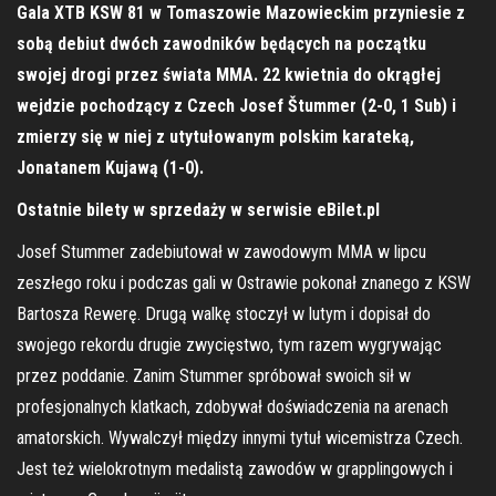
Gala XTB KSW 81 w Tomaszowie Mazowieckim przyniesie z
sobą debiut dwóch zawodników będących na początku
swojej drogi przez świata MMA. 22 kwietnia do okrągłej
wejdzie pochodzący z Czech Josef Štummer (2-0, 1 Sub) i
zmierzy się w niej z utytułowanym polskim karateką,
Jonatanem Kujawą (1-0).
Ostatnie bilety w sprzedaży w serwisie eBilet.pl
Josef Stummer zadebiutował w zawodowym MMA w lipcu
zeszłego roku i podczas gali w Ostrawie pokonał znanego z KSW
Bartosza Rewerę. Drugą walkę stoczył w lutym i dopisał do
swojego rekordu drugie zwycięstwo, tym razem wygrywając
przez poddanie. Zanim Stummer spróbował swoich sił w
profesjonalnych klatkach, zdobywał doświadczenia na arenach
amatorskich. Wywalczył między innymi tytuł wicemistrza Czech.
Jest też wielokrotnym medalistą zawodów w grapplingowych i