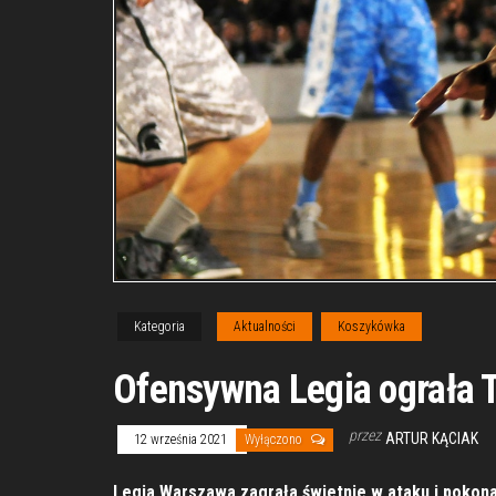
Kategoria
Aktualności
Koszykówka
Ofensywna Legia ograła T
przez
ARTUR KĄCIAK
12 września 2021
Wyłączono
Legia Warszawa zagrała świetnie w ataku i pokona