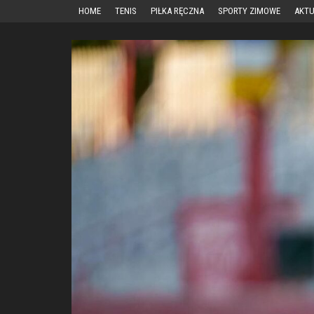
Przejdź
HOME
TENIS
PIŁKA RĘCZNA
SPORTY ZIMOWE
AKTU
do
treści