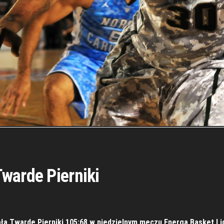
warde Pierniki
ła Twarde Pierniki 105:68 w niedzielnym meczu Energa Basket Lig