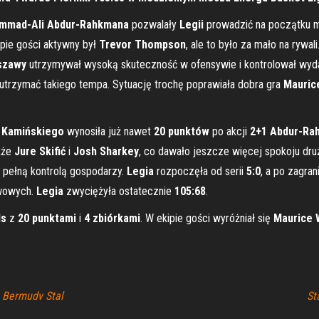
mmad-Ali Abdur-Rahkmana
pozwalały
Legii
prowadzić na początku
ipie gości aktywny był
Trevor Thompson
, ale to było za mało na rywal
szawy
utrzymywał wysoką skuteczność w ofensywie i kontrolował wydarzen
 utrzymać takiego tempa. Sytuację trochę poprawiała dobra gra
Mauric
 Kamińskiego
wynosiła już nawet
20 punktów
po akcji
2+1 Abdur-Ra
kże
Jure Skifić
i
Josh Sharkey
, co dawało jeszcze więcej spokoju druż
 pełną kontrolą gospodarzy.
Legia
rozpoczęła od serii
5:0
, a po zagran
rwowych.
Legia
zwyciężyła ostatecznie
105:68
.
ls
z
20 punktami
i
4 zbiórkami
. W ekipie gości wyróżniał się
Maurice
e Bermudy Stal
St