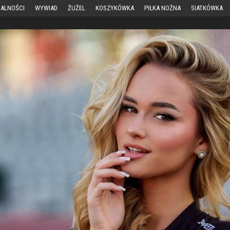
ALNOŚCI
WYWIAD
ŻUŻEL
KOSZYKÓWKA
PIŁKA NOŻNA
SIATKÓWKA