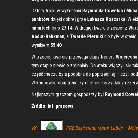
Cztery trójki w wykonaniu
Raymonda Cowelsa
i
Muha
punktów
dzięki dobrej grze
Łukasza Koszarka
. W ek
minutach
było
27:14
. W drugiej kwarcie zespół z
War
Abdur-Rahkman
, a
Twarde Pierniki
nie były w stanie
wynikiem
55:40
.
W trzeciej kwarcie przewaga ekipy trenera
Wojciecha
tym etapie niewiele zmieniały. Do ataku włączyli się ta
część meczu była podobna do poprzedniej – czyli pod
W końcówce obaj trenerzy chętniej korzystali z reze
Najlepszym graczem gospodarzy był
Raymond Cowe
Źródło: inf. prasowa
PGE Ekstraliga: Motor Lublin – Moj
Gorzów 47:43