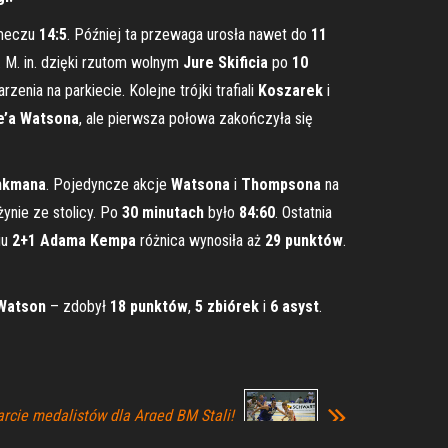
 meczu
14:5
. Później ta przewaga urosła nawet do
11
i. M. in. dzięki rzutom wolnym
Jure Skificia
po
10
ia na parkiecie. Kolejne trójki trafiali
Koszarek
i
e’a Watsona
, ale pierwsza połowa zakończyła się
hkmana
. Pojedyncze akcje
Watsona
i
Thompsona
na
ynie ze stolicy. Po
30 minutach
było
84:60
. Ostatnia
iu
2+1 Adama Kempa
różnica wynosiła aż
29 punktów
.
Watson
– zdobył
18 punktów
,
5 zbiórek
i
6 asyst
.
arcie medalistów dla Arged BM Stali!