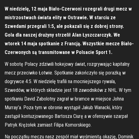
W niedzielę, 12 maja Biało-Czerwoni rozegrali drugi mecz w
mistrzostwach świata elity w Ostrawie. W starciu ze
Szwedami przegrali 1:5, ale pokazali się z dobrej strony.
Gola dla naszej drużyny strzelił Alan Łyszczarczyk. We
wtorek 14 maja spotkanie z Francją. Wszystkie mecze Biało-
Czerwonych są transmitowane w Polsacie Sport 1.
W sobotę Polacy zdziwili hokejowy świat, rozgrywając kapitalny
mecz przeciwko Łotwie. Spotkanie zakończyło się porażką w
dogrywce 4:5. W niedzielę trafili na mocniejszego rywala,
Szwedów, w których składzie jest 18 zawodników z NHL. W tym
spotkaniu David Zabolotny zagrał w bramce w miejsce Johna
Murray’a. Poza tym w obronie wystąpił Jakub Wanacki, który
zastąpił kontuzjowanego Bartosza Ciurę a w ofensywie szarpał
Patryk Krężołek zamiast Filipa Komorskiego.
Na początku meczu nasz zespół miał wyśmienitą okazję, Dominik