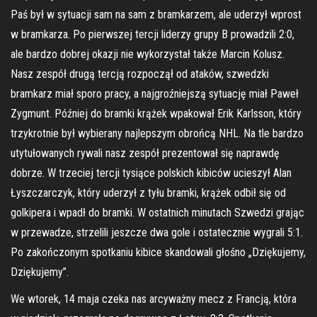
Paś był w sytuacji sam na sam z bramkarzem, ale uderzył wprost
w bramkarza. Po pierwszej tercji liderzy grupy B prowadzili 2:0,
ale bardzo dobrej okazji nie wykorzystał także Marcin Kolusz.
Nasz zespół drugą tercją rozpoczął od ataków, szwedzki
bramkarz miał sporo pracy, a najgroźniejszą sytuację miał Paweł
Zygmunt. Później do bramki krążek wpakował Erik Karlsson, który
trzykrotnie był wybierany najlepszym obrońcą NHL. Na tle bardzo
utytułowanych rywali nasz zespół prezentował się naprawdę
dobrze. W trzeciej tercji tysiące polskich kibiców ucieszył Alan
Łyszczarczyk, który uderzył z tyłu bramki, krążek odbił się od
golkipera i wpadł do bramki. W ostatnich minutach Szwedzi grając
w przewadze, strzelili jeszcze dwa gole i ostatecznie wygrali 5:1.
Po zakończonym spotkaniu kibice skandowali głośno „Dziękujemy,
Dziękujemy”.
We wtorek, 14 maja czeka nas arcyważny mecz z Francją, która