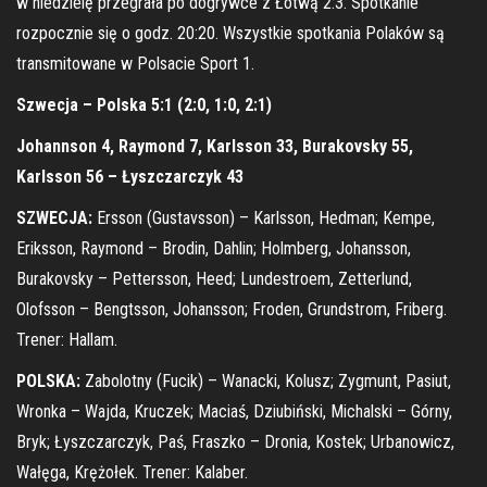
w niedzielę przegrała po dogrywce z Łotwą 2:3. Spotkanie
rozpocznie się o godz. 20:20. Wszystkie spotkania Polaków są
transmitowane w Polsacie Sport 1.
Szwecja – Polska 5:1 (2:0, 1:0, 2:1)
Johannson 4, Raymond 7, Karlsson 33, Burakovsky 55,
Karlsson 56 – Łyszczarczyk 43
SZWECJA:
Ersson (Gustavsson) – Karlsson, Hedman; Kempe,
Eriksson, Raymond – Brodin, Dahlin; Holmberg, Johansson,
Burakovsky – Pettersson, Heed; Lundestroem, Zetterlund,
Olofsson – Bengtsson, Johansson; Froden, Grundstrom, Friberg.
Trener: Hallam.
POLSKA:
Zabolotny (Fucik) – Wanacki, Kolusz; Zygmunt, Pasiut,
Wronka – Wajda, Kruczek; Maciaś, Dziubiński, Michalski – Górny,
Bryk; Łyszczarczyk, Paś, Fraszko – Dronia, Kostek; Urbanowicz,
Wałęga, Krężołek. Trener: Kalaber.