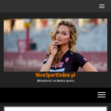
Przejdź
do
treści
NiceSportOnline.pl
Aktualności ze świata sportu