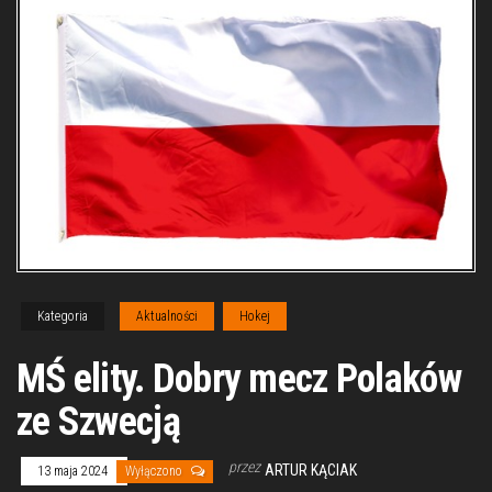
Kategoria
Aktualności
Hokej
MŚ elity. Dobry mecz Polaków
ze Szwecją
przez
ARTUR KĄCIAK
13 maja 2024
Wyłączono