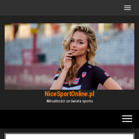
Przejdź
do
treści
NiceSportOnline.pl
Aktualności ze świata sportu