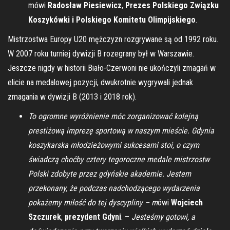
mówi
Radosław Piesiewicz
,
Prezes Polskiego Związku
Koszykówki i Polskiego Komitetu Olimpijskiego
.
Mistrzostwa Europy U20 mężczyzn rozgrywane są od 1992 roku.
W 2007 roku turniej dywizji B rozegrany był w Warszawie.
Jeszcze nigdy w historii Biało-Czerwoni nie ukończyli zmagań w
elicie na medalowej pozycji, dwukrotnie wygrywali jednak
zmagania w dywizji B (2013 i 2018 rok).
To ogromne wyróżnienie móc zorganizować kolejną
prestiżową imprezę sportową w naszym mieście. Gdynia
koszykarska młodzieżowymi sukcesami stoi, o czym
świadczą choćby cztery tegoroczne medale mistrzostw
Polski zdobyte przez gdyńskie akademie. Jestem
przekonany, że podczas nadchodzącego wydarzenia
pokażemy miłość do tej dyscypliny – m
ówi
Wojciech
Szczurek
,
prezydent Gdyni
. –
Jesteśmy gotowi, a