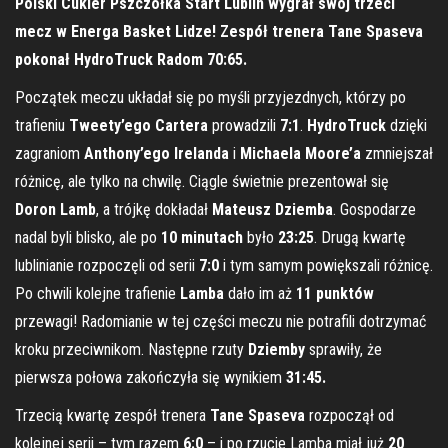
Polski Cukier Pszczółka Start Lublin wygrał swój trzeci
mecz w Energa Basket Lidze! Zespół trenera Tane Spaseva
pokonał HydroTruck Radom 70:65.
Początek meczu układał się po myśli przyjezdnych, którzy po
trafieniu
Tweety’ego Cartera
prowadzili
7:1
.
HydroTruck
dzięki
zagraniom
Anthony’ego Irelanda
i
Michaela Moore’a
zmniejszał
różnicę, ale tylko na chwilę. Ciągle świetnie prezentował się
Doron Lamb
, a trójkę dokładał
Mateusz Dziemba
. Gospodarze
nadal byli blisko, ale po
10 minutach
było
23:25
. Drugą kwartę
lublinianie rozpoczęli od serii
7:0
i tym samym powiększali różnicę.
Po chwili kolejne trafienie
Lamba
dało im aż
11 punktów
przewagi! Radomianie w tej części meczu nie potrafili dotrzymać
kroku przeciwnikom. Następne rzuty
Dziemby
sprawiły, że
pierwsza połowa zakończyła się wynikiem
31:45.
Trzecią kwartę zespół trenera
Tane Spaseva
rozpoczął od
kolejnej serii – tym razem
6:0
– i po rzucie Lamba miał już
20