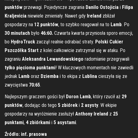
punktów
przewagi. Pojedyncze zagrania
Danilo Ostojicia
i
Filipa
Kraljevicia
niewiele zmieniały. Nawet gdy
Ireland
zbliżał
gospodarzy na
12 punktów
, to szybko reagował na to
Lamb
. Po
30 minutach
było
46:60.
Czwarta kwarta przyniosła sporo emocji,
bo
HydroTruck
zaczął realnie odrabiać straty.
Polski Cukier
Pszczółka Start
z kolei całkowicie zatrzymał się w ataku. Po
zagraniu
Aleksandra Lewandowskiego
radomianie przegrywali
tylko pięcioma punktami
! W kluczowych momentach nie zawiedli
jednak
Lamb
oraz
Dziemba
i to ekipa z
Lublina
cieszyła się ze
zwycięstwa
70:65
.
Najlepszym graczem gości był
Doron Lamb
, który rzucił aż
29
punktów
, dodając do tego
5 zbiórek
i
2 asysty
. W ekipie
gospodarzy na wyróżnienie zasłużył
Anthony Ireland
z
25
punktami
,
4 zbiórkami
i
5 asystami
.
Źródło: inf. prasowa