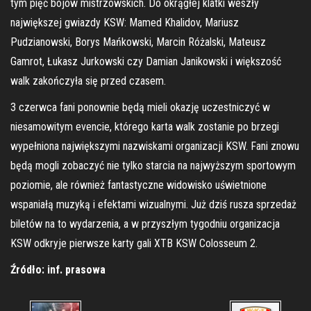
tym pięć bojów mistrzowskich. Do okrągłej klatki weszły
największej gwiazdy KSW: Mamed Khalidov, Mariusz
Pudzianowski, Borys Mańkowski, Marcin Różalski, Mateusz
Gamrot, Łukasz Jurkowski czy Damian Janikowski i większość
walk zakończyła się przed czasem.
3 czerwca fani ponownie będą mieli okazję uczestniczyć w
niesamowitym evencie, którego karta walk zostanie po brzegi
wypełniona największymi nazwiskami organizacji KSW. Fani znowu
będą mogli zobaczyć nie tylko starcia na najwyższym sportowym
poziomie, ale również fantastyczne widowisko uświetnione
wspaniałą muzyką i efektami wizualnymi. Już dziś rusza sprzedaż
biletów na to wydarzenia, a w przyszłym tygodniu organizacja
KSW odkryje pierwsze karty gali XTB KSW Colosseum 2.
Źródło: inf. prasowa