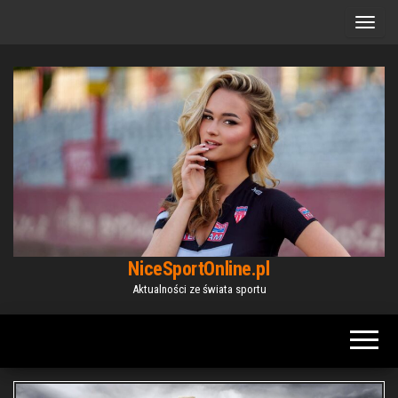
Przejdź
do
treści
NiceSportOnline.pl
Aktualności ze świata sportu