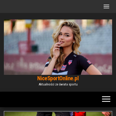
Przejdź
do
treści
NiceSportOnline.pl
Aktualności ze świata sportu