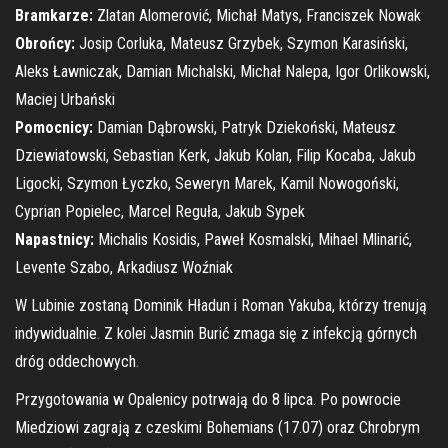
Bramkarze:
Zlatan Alomerović, Michał Matys, Franciszek Nowak
Obrońcy:
Josip Corluka, Mateusz Grzybek, Szymon Karasiński,
Aleks Ławniczak, Damian Michalski, Michał Nalepa, Igor Orlikowski,
Maciej Urbański
Pomocnicy:
Damian Dąbrowski, Patryk Dziekoński, Mateusz
Dziewiatowski, Sebastian Kerk, Jakub Kolan, Filip Kocaba, Jakub
Ligocki, Szymon Łyczko, Seweryn Marek, Kamil Nowogoński,
Cyprian Popielec, Marcel Reguła, Jakub Sypek
Napastnicy:
Michalis Kosidis, Paweł Kosmalski, Mihael Mlinarić,
Levente Szabo, Arkadiusz Woźniak
W Lubinie zostaną Dominik Hładun i Roman Yakuba, którzy trenują
indywidualnie. Z kolei Jasmin Burić zmaga się z infekcją górnych
dróg oddechowych.
Przygotowania w Opalenicy potrwają do 8 lipca. Po powrocie
Miedziowi zagrają z czeskimi Bohemians (17.07) oraz Chrobrym