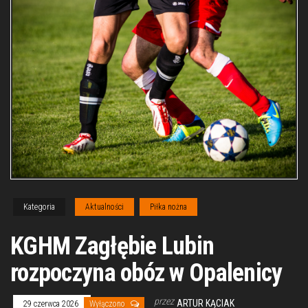
Kategoria
Aktualności
Piłka nożna
KGHM Zagłębie Lubin
rozpoczyna obóz w Opalenicy
przez
ARTUR KĄCIAK
29 czerwca 2026
Wyłączono