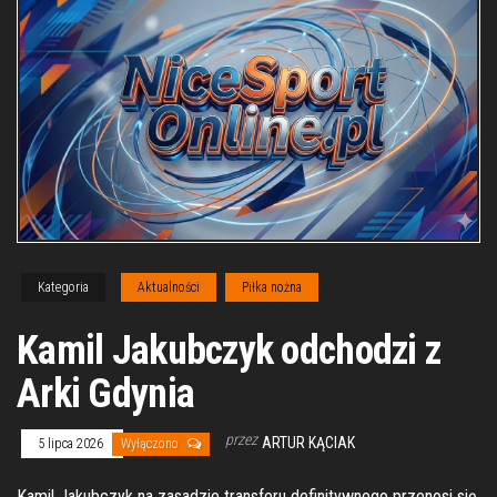
Kategoria
Aktualności
Piłka nożna
Kamil Jakubczyk odchodzi z
Arki Gdynia
przez
ARTUR KĄCIAK
5 lipca 2026
Wyłączono
Kamil Jakubczyk na zasadzie transferu definitywnego przenosi się