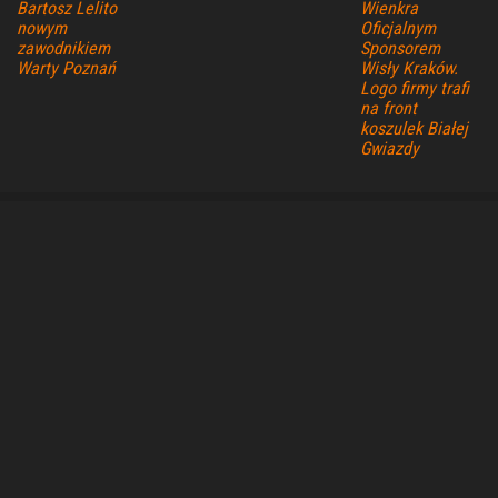
Bartosz Lelito
Wienkra
nowym
Oficjalnym
zawodnikiem
Sponsorem
Warty Poznań
Wisły Kraków.
Logo firmy trafi
na front
koszulek Białej
Gwiazdy
Dumnie wspierane przez
WordPress
|
Motyw:
Envo Magazine