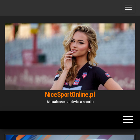
Przejdź
do
treści
NiceSportOnline.pl
Aktualności ze świata sportu