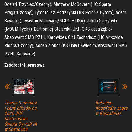
Ocelari Trzyniec/Czechy), Matthew McGovern (HC Sparta
Praga/Czechy), Tymoteusz Petrażycki (BS Polonia Bytom), Adam
Sawicki (Lewiston Maineiacs/NCDC – USA), Jakub Skrzypski
(MOSM Tychy), Bartłomiej Stolarski (JKH GKS Jastrzębie/
Absolwent SMS PZHL Katowice), Olaf Zachariasz (HC Vitkovice
Ridera/Czechy), Adrian Ziober (KS Unia Oświęcim/Absolwent SMS
PZHL Katowice)
Źródło: inf. prasowa
Znamy terminarz
Kobieca
i ceny biletów na
KoszKadra zagra
2026 IIHF
w Koszalinie!
Mistrzostwa
Świata Dywizji IA
w Sosnowcu