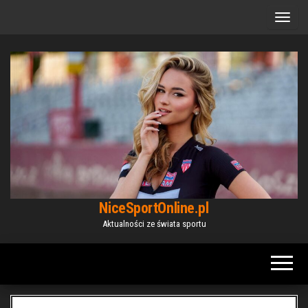
Przejdź
do
treści
NiceSportOnline.pl
Aktualności ze świata sportu