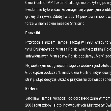
Canal+ online IMP Texom Challenge nie ułożył się po 
Ewidentnie było widać, że zmagał się z pewnymi pro
groźny dla rywali. Zdobył wtedy 14 punktów i imponow
torze w niemieckim mieście Stralsund.
Początki
Przygodę z żużlem Hampel zaczął w 1998. Wtedy to w ba
tytuł Drużynowego Mistrza Polski właśnie z pilską Po
Indywidualnych Mistrzostw Polski popularny „Mały” zdo
Największym osiągnięciem tego zawodnika jest złoto 
Grudziądzu podczas 1. rundy Canal+ online Indywidual
stratą, stąd decyzja GKSŻ o przyznaniu doświadczonem
Kariera
Jarosław Hampel wchodził do dorosłego żużla w momenc
2003 roku zdobył złoto Indywidualnych Mistrzostw Świ