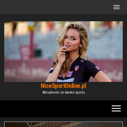
Przejdź
do
treści
NiceSportOnline.pl
Aktualności ze świata sportu