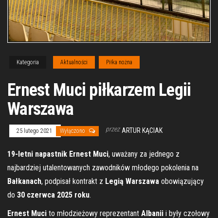
Kategoria
Aktualności
Piłka nożna
Ernest Muci piłkarzem Legii
Warszawa
przez
ARTUR KĄCIAK
25 lutego 2021
Wyłączono
19-letni napastnik Ernest Muci
, uważany za jednego z
najbardziej utalentowanych zawodników młodego pokolenia na
Bałkanach
, podpisał kontrakt z
Legią Warszawa
obowiązujący
do
30 czerwca 2025 roku
.
Ernest Muci
to młodzieżowy reprezentant
Albanii
i były czołowy