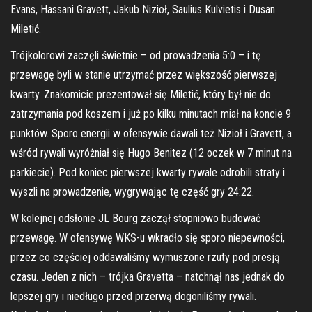
Evans, Hassani Gravett, Jakub Nizioł, Saulius Kulvietis i Dusan
Miletić.
Trójkolorowi zaczęli świetnie – od prowadzenia 5:0 – i tę
przewagę byli w stanie utrzymać przez większość pierwszej
kwarty. Znakomicie prezentował się Miletić, który był nie do
zatrzymania pod koszem i już po kilku minutach miał na koncie 9
punktów. Sporo energii w ofensywie dawali też Nizioł i Gravett, a
wśród rywali wyróżniał się Hugo Benitez (12 oczek w 7 minut na
parkiecie). Pod koniec pierwszej kwarty rywale odrobili straty i
wyszli na prowadzenie, wygrywając tę część gry 24:22.
W kolejnej odsłonie JL Bourg zaczął stopniowo budować
przewagę. W ofensywę WKS-u wkradło się sporo niepewności,
przez co częściej oddawaliśmy wymuszone rzuty pod presją
czasu. Jeden z nich – trójka Gravetta – natchnął nas jednak do
lepszej gry i niedługo przed przerwą dogoniliśmy rywali.