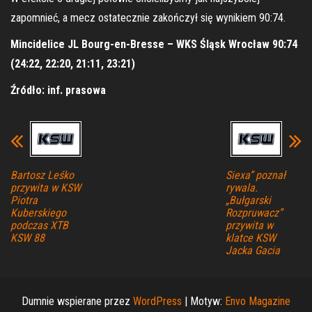
zapomnieć, a mecz ostatecznie zakończył się wynikiem 90:74.
Mincidelice JL Bourg-en-Bresse – WKS Śląsk Wrocław 90:74
(24:22, 22:20, 21:11, 23:21)
Źródło: inf. prasowa
Bartosz Leśko
Siexa” poznał
przywita w KSW
rywala.
Piotra
„Bułgarski
Kuberskiego
Rozpruwacz”
podczas XTB
przywita w
KSW 88
klatce KSW
Jacka Gacia
Dumnie wspierane przez
WordPress
|
Motyw:
Envo Magazine