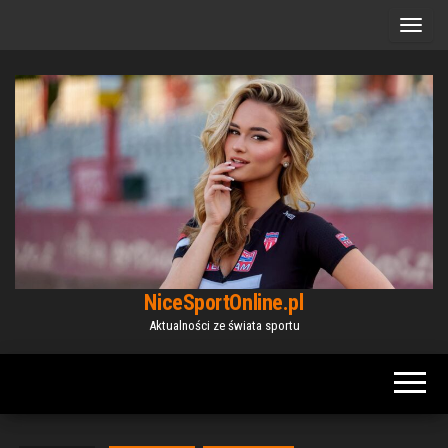
Przejdź
do
treści
NiceSportOnline.pl
Aktualności ze świata sportu