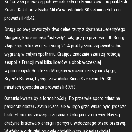
Końcówka pierwszej połowy należała do Francuzów i po punktach
Kevina Kokili oraz Isiaha Mike’a w ostatnich 30 sekundach to oni
prowadzili 46:42.
Drugą połowę otworzyły dwa celne rzuty z dystansu Jeremy’ego
Morgana, które niejako “ustawiły” całą grę po przerwie. JL Bourg
złapał spory luz w grze i serią 21-4 praktycznie zapewnił sobie
wygraną w całym spotkaniu. Grający znacznie szerszą rotacją
zespół z Francji miał kilku liderów, a obok wcześniej
wymienionych Beniteza i Morgana wyróżnić należy niezłą grę
Bryce’a Browna, byłego zawodnika Kinga Szczecin. Po 30
minutach gospodarze prowadzili 67:53.
Ostatnia kwarta była formalnością. Po przerwie sporo minut na
parkiecie dostał Jawun Evans, ale w jego grze widać było jeszcze
brak rytmu meczowego i zgrania z kolegami z drużyny. Naszej
drużynie brakowało energii i pomysłu widocznego przed przerwą.
W efekcie o drugiej połowie chcielibyśmy jak najszybciej