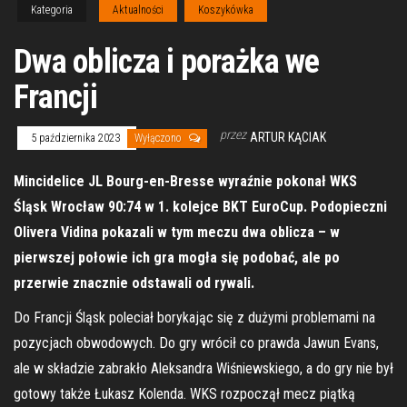
Kategoria
Aktualności
Koszykówka
Dwa oblicza i porażka we
Francji
przez
ARTUR KĄCIAK
5 października 2023
Wyłączono
Mincidelice JL Bourg-en-Bresse wyraźnie pokonał WKS
Śląsk Wrocław 90:74 w 1. kolejce BKT EuroCup. Podopieczni
Olivera Vidina pokazali w tym meczu dwa oblicza – w
pierwszej połowie ich gra mogła się podobać, ale po
przerwie znacznie odstawali od rywali.
Do Francji Śląsk poleciał borykając się z dużymi problemami na
pozycjach obwodowych. Do gry wrócił co prawda Jawun Evans,
ale w składzie zabrakło Aleksandra Wiśniewskiego, a do gry nie był
gotowy także Łukasz Kolenda. WKS rozpoczął mecz piątką