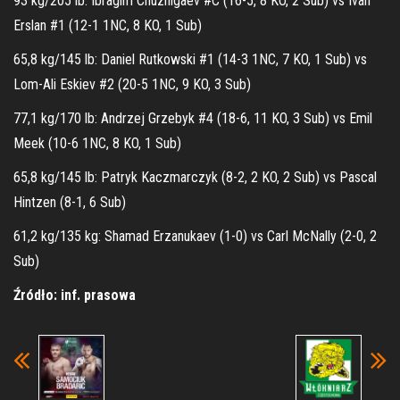
93 kg/205 lb: Ibragim Chuzhigaev #C (16-5, 8 KO, 2 Sub) vs Ivan
Erslan #1 (12-1 1NC, 8 KO, 1 Sub)
65,8 kg/145 lb: Daniel Rutkowski #1 (14-3 1NC, 7 KO, 1 Sub) vs
Lom-Ali Eskiev #2 (20-5 1NC, 9 KO, 3 Sub)
77,1 kg/170 lb: Andrzej Grzebyk #4 (18-6, 11 KO, 3 Sub) vs Emil
Meek (10-6 1NC, 8 KO, 1 Sub)
65,8 kg/145 lb: Patryk Kaczmarczyk (8-2, 2 KO, 2 Sub) vs Pascal
Hintzen (8-1, 6 Sub)
61,2 kg/135 kg: Shamad Erzanukaev (1-0) vs Carl McNally (2-0, 2
Sub)
Źródło: inf. prasowa