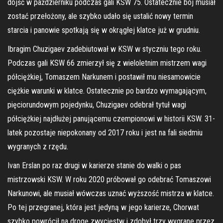
dojść w październiku podczas gali KSW 75. Ostatecznie bój musiał
zostać przełożony, ale szybko udało się ustalić nowy termin
starcia i panowie spotkają się w okrągłej klatce już w grudniu.
Ibragim Chuzigaev zadebiutował w KSW w styczniu tego roku.
Podczas gali KSW 66 zmierzył się z wieloletnim mistrzem wagi
półciężkiej, Tomaszem Narkunem i postawił mu niesamowicie
ciężkie warunki w klatce. Ostatecznie po bardzo wymagającym,
pięciorundowym pojedynku, Chuzigaev odebrał tytuł wagi
półciężkiej najdłużej panującemu czempionowi w historii KSW. 31-
latek pozostaje niepokonany od 2017 roku i jest na fali siedmiu
wygranych z rzędu.
Ivan Erslan po raz drugi w karierze stanie do walki o pas
mistrzowski KSW. W roku 2020 próbował go odebrać Tomaszowi
Narkunowi, ale musiał wówczas uznać wyższość mistrza w klatce.
Po tej przegranej, która jest jedyną w jego karierze, Chorwat
szybko powrócił na drogę zwycięstw i zdobył trzy wygrane przez