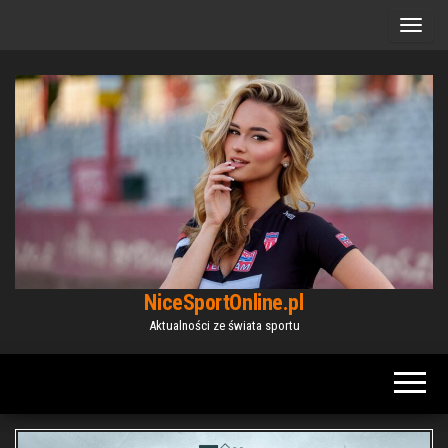
Przejdź
do
treści
NiceSportOnline.pl
Aktualności ze świata sportu