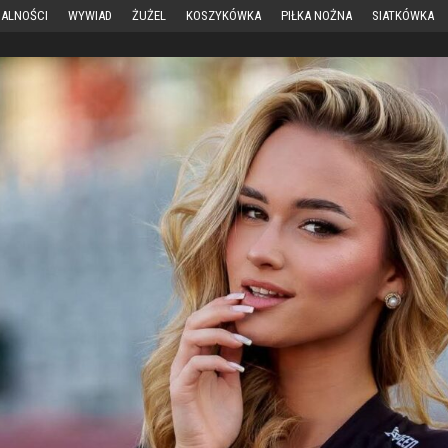
ALNOŚCI
WYWIAD
ŻUŻEL
KOSZYKÓWKA
PIŁKA NOŻNA
SIATKÓWKA