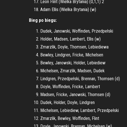
Leon Flint (Wielka Brytania) (0,1,1) 2
Adam Ellis (Wielka Brytania) (w)
Bieg po biegu:
Dudek, Janowski, Woffinden, Przedpełski
Holder, Madsen, Lambert, Ellis (w)
Zmarzlik, Doyle, Thomsen, Lebiediewa
Bewley, Lindgren, Fricke, Michelsen
Bewley, Janowski, Holder, Lebiediew
Michelsen, Zmarzlik, Madsen, Dudek
Lindgren, Przedpełski, Brennan, Thomsen (d)
Doyle, Woffinden, Fricke, Lambert
Madsen, Fricke, Janowski, Thomsen (d)
Dudek, Holder, Doyle, Lindgren
Michelsen, Lebiediew, Lambert, Przedpełski
Zmarzlik, Bewley, Woffinden, Flint
Doyle, Janowski, Brennan, Michelsen (w)