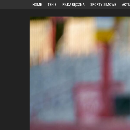
Przejdź
HOME
TENIS
PIŁKA RĘCZNA
SPORTY ZIMOWE
AKTU
do
treści