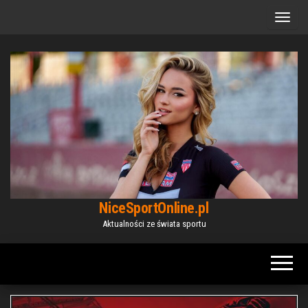
Przejdź
do
treści
NiceSportOnline.pl
Aktualności ze świata sportu