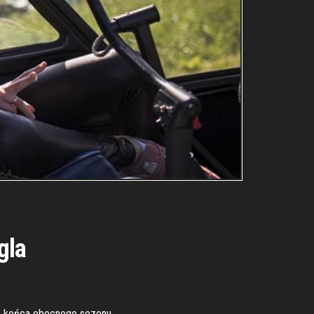
gla
 końca obecnego sezonu.