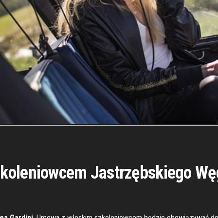
zkoleniowcem Jastrzębskiego Wę
ea Gardini
. Umowa z włoskim szkoleniowcem będzie obowiązywać do