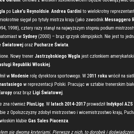
gla
po
Luke’u Reynoldsie
.
Andrea Gardini
to wielokrotny reprezentan
miokrotnie sięgał po tytuły mistrza kraju (jako zawodnik
Messaggero 
1994, 1998), cztery razy stanął na najwyższym stopniu podium mistrzost
 natomiast w
Sydney
(2000) – brąz igrzysk olimpijskich. Nie jest to jed
e Światowej
oraz
Pucharze Świata
.
nione. Nowy trener
Jastrzębskiego Węgla
jest członkiem amerykańskie
sługi Republiki Włoskiej
.
nił w
Modenie
rolę dyrektora sportowego. W 2
011 roku
wrócił na siat
nastasiego
w reprezentacji Polski. Pracując w sztabie trenerskim bi
Europy
oraz brąz
Ligi Światowej
.
e zna również
PlusLigę
. W
latach 2014-2017
prowadził
Indykpol AZS
ubie z Opolszczyzny zdobył mistrzostwo i wicemistrzostwo kraju, Puchar
włoskim klubie
Gas Sales Piacenza
.
łem się dwoma kryteriami. Pierwsze z nich, to dorobek i doświadczen