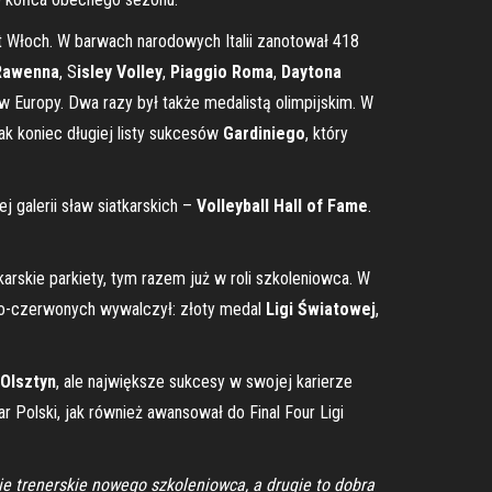
t Włoch. W barwach narodowych Italii zanotował 418
Rawenna
, S
isley Volley
,
Piaggio Roma
,
Daytona
w Europy. Dwa razy był także medalistą olimpijskim. W
nak koniec długiej listy sukcesów
Gardiniego
, który
j galerii sław siatkarskich –
Volleyball Hall of Fame
.
karskie parkiety, tym razem już w roli szkoleniowca. W
ało-czerwonych wywalczył: złoty medal
Ligi Światowej
,
 Olsztyn
, ale największe sukcesy w swojej karierze
 Polski, jak również awansował do Final Four Ligi
ie trenerskie nowego szkoleniowca, a drugie to dobra