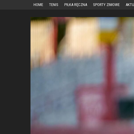
Przejdź
HOME
TENIS
PIŁKA RĘCZNA
SPORTY ZIMOWE
AKTU
do
treści