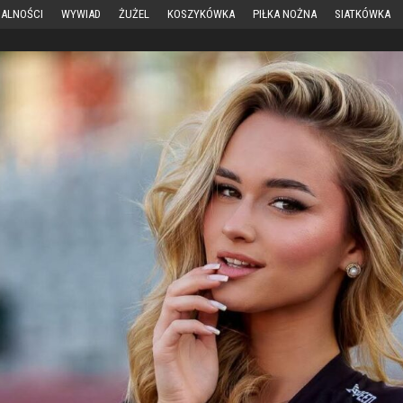
ALNOŚCI
WYWIAD
ŻUŻEL
KOSZYKÓWKA
PIŁKA NOŻNA
SIATKÓWKA