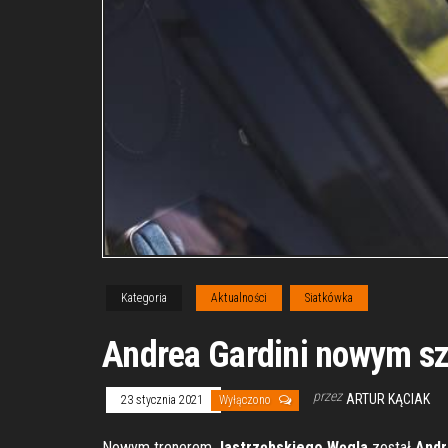
Kategoria
Aktualności
Siatkówka
Andrea Gardini nowym s
przez
ARTUR KĄCIAK
23 stycznia 2021
Wyłączono
Nowym trenerem
Jastrzębskiego Węgla
został
Andr