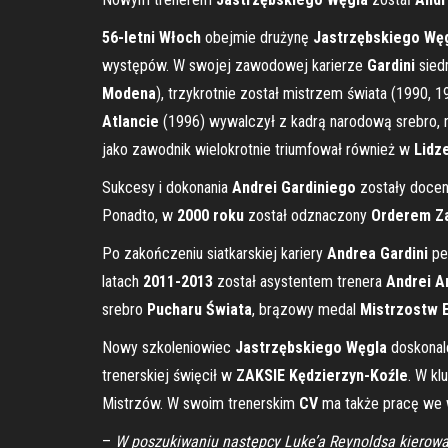
56-letni Włoch
obejmie drużynę
Jastrzębskiego Wę
występów. W swojej zawodowej karierze
Gardini
sied
Modena
), trzykrotnie został mistrzem świata (1990, 
Atlancie
(1996) wywalczył z kadrą narodową srebro,
jako zawodnik wielokrotnie triumfował również w
Lidz
Sukcesy i dokonania
Andrei Gardiniego
zostały doce
Ponadto, w
2000 roku
został odznaczony
Orderem Za
Po zakończeniu siatkarskiej kariery
Andrea Gardini
peł
latach
2011-2013
został asystentem trenera
Andrei A
srebro
Pucharu Świata
, brązowy medal
Mistrzostw 
Nowy szkoleniowiec
Jastrzębskiego Węgla
doskonal
trenerskiej święcił w
ZAKSIE Kędzierzyn-Koźle
. W kl
Mistrzów. W swoim trenerskim
CV
ma także pracę we 
–
W poszukiwaniu następcy Luke’a Reynoldsa
kierowa