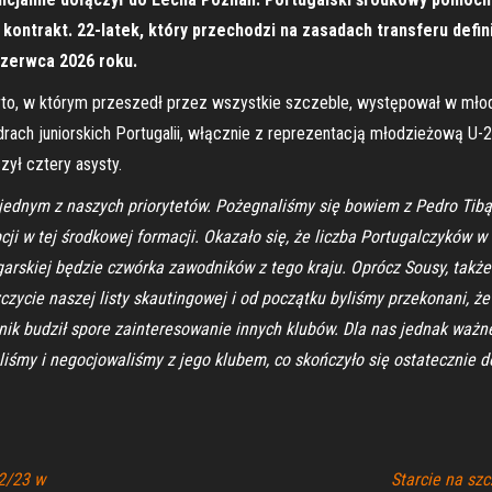
 kontrakt. 22-latek, który przechodzi na zasadach transferu def
czerwca 2026 roku.
o, w którym przeszedł przez wszystkie szczeble, występował w młodz
adrach juniorskich Portugalii, włącznie z reprezentacją młodzieżową U
zył cztery asysty.
dnym z naszych priorytetów. Pożegnaliśmy się bowiem z Pedro Tibą, k
pcji w tej środkowej formacji. Okazało się, że liczba Portugalczyków 
arskiej będzie czwórka zawodników z tego kraju. Oprócz Sousy, także
czycie naszej listy skautingowej i od początku byliśmy przekonani, ż
nik budził spore zainteresowanie innych klubów. Dla nas jednak ważne
kaliśmy i negocjowaliśmy z jego klubem, co skończyło się ostatecznie
2/23 w
Starcie na sz