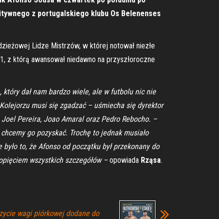
initywnego z portugalskiego klubu Os Belenenses
ieżowej Lidze Mistrzów, w której notował niezłe
-21, z którą awansował niedawno na przyszłoroczne
tóry dał nam bardzo wiele, ale w futbolu nic nie
w Kolejorzu musi się zgadzać – uśmiecha się dyrektor
 Joel Pereira, Joao Amaral oraz Pedro Rebocho. –
e chcemy go pozyskać. Trochę to jednak musiało
 było to, że Afonso od początku był przekonany do
 dopięciem wszystkich szczegółów –
opowiada
Rząsa
.
czycie wagi piórkowej dodane do