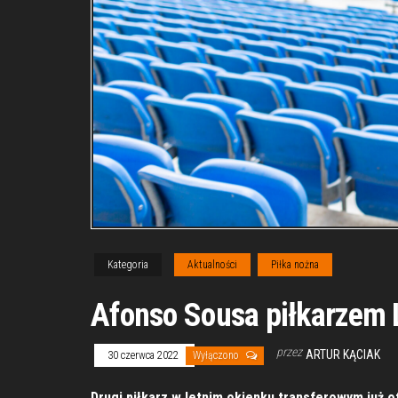
Kategoria
Aktualności
Piłka nożna
Afonso Sousa piłkarzem 
przez
ARTUR KĄCIAK
30 czerwca 2022
Wyłączono
Drugi piłkarz w letnim okienku transferowym już 