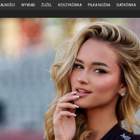
ALNOŚCI
WYWIAD
ŻUŻEL
KOSZYKÓWKA
PIŁKA NOŻNA
SIATKÓWKA