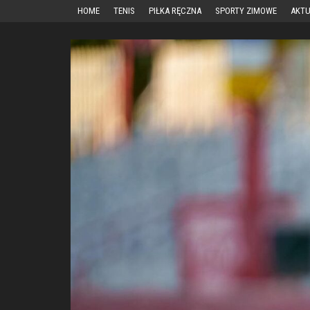
Przejdź
HOME
TENIS
PIŁKA RĘCZNA
SPORTY ZIMOWE
AKTU
do
treści