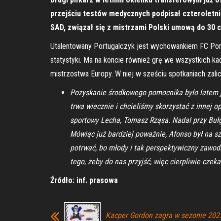
przejściu testów medycznych podpisał czteroletni
SAD, związał się z mistrzami Polski umową do 30 
Utalentowany Portugalczyk jest wychowankiem FC Port
statystyki. Ma na koncie również grę we wszystkich k
mistrzostwa Europy. W niej w sześciu spotkaniach zalic
Pozyskanie środkowego pomocnika było latem je
trwa wiecznie i chcieliśmy skorzystać z innej o
sportowy Lecha, Tomasz Rząsa. Nadal przy Bułg
Mówiąc już bardziej poważnie, Afonso był na sz
potrwać, bo młody i tak perspektywiczny zawod
tego, żeby do nas przyjść, więc cierpliwie cze
Źródło: inf. prasowa
Kacper Gordon zagra w sezonie 202